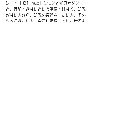
決して「 B1 map」について知識がない
と、理解できないという講演ではなく、知識
がない人から、知識の復習をしたい人、その
先へ行きたい人、全員に満足していたけるよ
うな会とすることをお約束します。
さらに表示
チケット詳細
販売終了
チケットの種類
参加登録費
価格
￥500